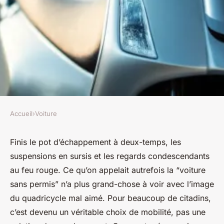
Accueil
›
Voiture
VOITURE
Explorez les véhicules sans
Finis le pot d’échappement à deux-temps, les
suspensions en sursis et les regards condescendants
permis pour mieux vous
au feu rouge. Ce qu’on appelait autrefois la “voiture
déplacer
sans permis” n’a plus grand-chose à voir avec l’image
du quadricycle mal aimé. Pour beaucoup de citadins,
Émeline
•
07/04/2026 09:55
•
11 min de lecture
c’est devenu un véritable choix de mobilité, pas une