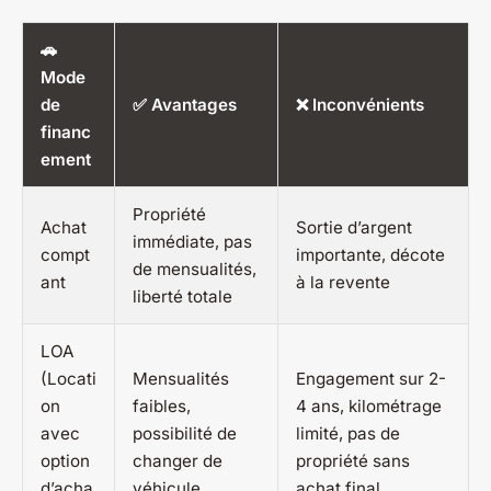
🚗
Mode
de
✅ Avantages
❌ Inconvénients
financ
ement
Propriété
Achat
Sortie d’argent
immédiate, pas
compt
importante, décote
de mensualités,
ant
à la revente
liberté totale
LOA
(Locati
Mensualités
Engagement sur 2-
on
faibles,
4 ans, kilométrage
avec
possibilité de
limité, pas de
option
changer de
propriété sans
d’acha
véhicule
achat final