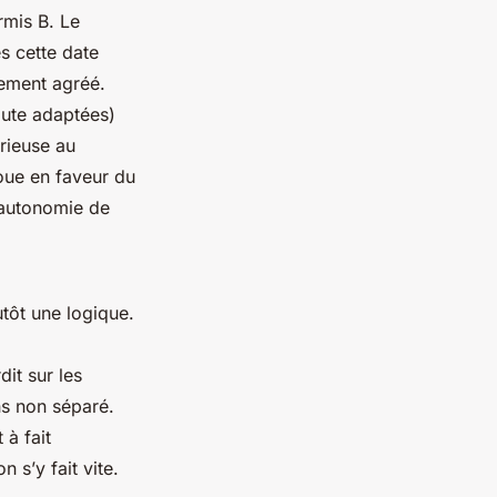
rmis B. Le
s cette date
sement agréé.
route adaptées)
érieuse au
joue en faveur du
l’autonomie de
utôt une logique.
it sur les
ns non séparé.
 à fait
 s’y fait vite.