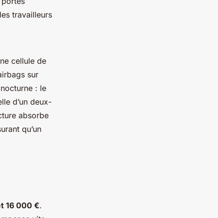
 portes
les travailleurs
ne cellule de
airbags sur
nocturne : le
elle d’un deux-
ucture absorbe
surant qu’un
t 16 000 €
.