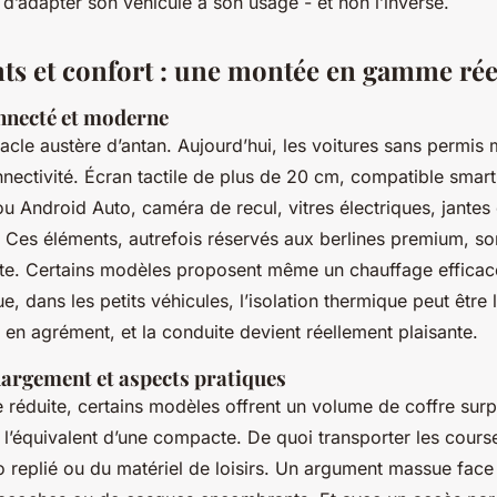
st d’adapter son véhicule à son usage - et non l’inverse.
s et confort : une montée en gamme rée
onnecté et moderne
tacle austère d’antan. Aujourd’hui, les voitures sans permis 
nnectivité. Écran tactile de plus de 20 cm, compatible smar
u Android Auto, caméra de recul, vitres électriques, jantes 
 Ces éléments, autrefois réservés aux berlines premium, s
e. Certains modèles proposent même un chauffage efficace
e, dans les petits véhicules, l’isolation thermique peut être 
en agrément, et la conduite devient réellement plaisante.
hargement et aspects pratiques
le réduite, certains modèles offrent un volume de coffre sur
t l’équivalent d’une compacte. De quoi transporter les cour
o replié ou du matériel de loisirs. Un argument massue face