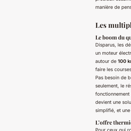
Émeline
•
27/03/2026 07:53
•
11 min de lecture
manière de penser
Les multipl
Le boom du qu
Disparus, les dé
un moteur électr
autour de
100 
faire les course
Pas besoin de b
seulement, le ré
fonctionnement 
devient une solu
simplifié, et une
L’offre thermi
Pour ceux qui ro