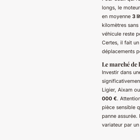
longs, le moteu
en moyenne
3 l
kilomètres sans 
véhicule reste p
Certes, il fait 
déplacements pér
Le marché de l
Investir dans u
significativeme
Ligier, Aixam o
000 €
. Attentio
pièce sensible q
panne assurée. M
variateur par un