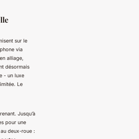
lle
misent sur le
tphone via
en alliage,
ont désormais
 - un luxe
limitée. Le
prenant. Jusqu’à
ses pour une
 au deux-roue :