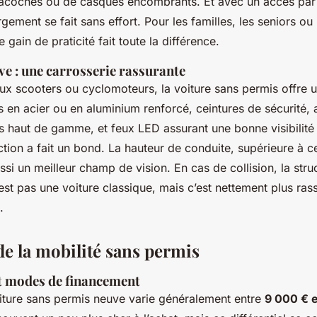
acoches ou de casques encombrants. Et avec un accès par
rgement se fait sans effort. Pour les familles, les seniors ou 
 gain de praticité fait toute la différence.
ve : une carrosserie rassurante
ux scooters ou cyclomoteurs, la voiture sans permis offre u
s en acier ou en aluminium renforcé, ceintures de sécurité, 
s haut de gamme, et feux LED assurant une bonne visibilité 
tion a fait un bond. La hauteur de conduite, supérieure à c
si un meilleur champ de vision. En cas de collision, la str
est pas une voiture classique, mais c’est nettement plus ras
.
de la mobilité sans permis
et modes de financement
oiture sans permis neuve varie généralement entre
9 000 € e