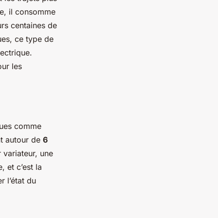
re, il consomme
urs centaines de
ues, ce type de
lectrique.
our les
.
rques comme
nt autour de
6
 variateur, une
 et c’est la
 l’état du