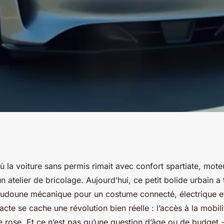
: options variées
où la voiture sans permis rimait avec confort spartiate, mote
n atelier de bricolage. Aujourd’hui, ce petit bolide urbain a
udoune mécanique pour un costume connecté, électrique et 
cte se cache une révolution bien réelle : l’accès à la mobili
rose. Et ce n’est pas qu’une question d’âge ou de budget -