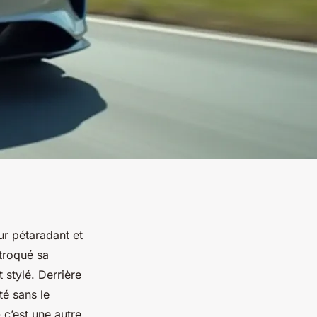
ur pétaradant et
 troqué sa
stylé. Derrière
té sans le
 c’est une autre