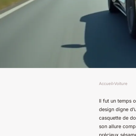
Accueil
›
Voiture
VOITURE
Voiture sans permis 
Il fut un temps 
design digne d’u
pour votre mobilité
casquette de do
son allure compa
précieux sésame 