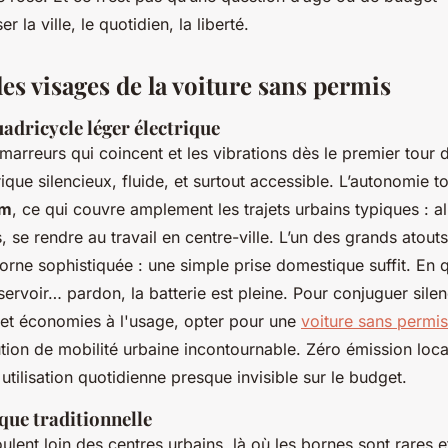
 la ville, le quotidien, la liberté.
es visages de la voiture sans permis
adricycle léger électrique
marreurs qui coincent et les vibrations dès le premier tour d
ique silencieux, fluide, et surtout accessible. L’autonomie 
km
, ce qui couvre amplement les trajets urbains typiques : al
s, se rendre au travail en centre-ville. L’un des grands atout
orne sophistiquée : une simple prise domestique suffit. En 
servoir… pardon, la batterie est pleine. Pour conjuguer sile
et économies à l'usage, opter pour une
voiture sans permis
tion de mobilité urbaine incontournable. Zéro émission local
 utilisation quotidienne presque invisible sur le budget.
que traditionnelle
ulent loin des centres urbains, là où les bornes sont rares et