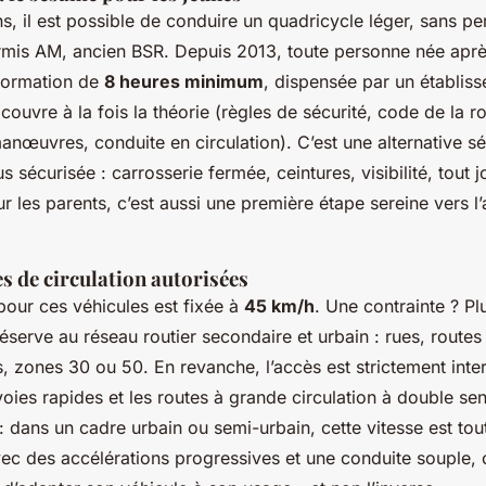
ns, il est possible de conduire un quadricycle léger, sans pe
mis AM, ancien BSR. Depuis 2013, toute personne née aprè
 formation de
8 heures minimum
, dispensée par un établis
couvre à la fois la théorie (règles de sécurité, code de la 
manœuvres, conduite en circulation). C’est une alternative s
us sécurisée : carrosserie fermée, ceintures, visibilité, tout 
r les parents, c’est aussi une première étape sereine vers 
es de circulation autorisées
 pour ces véhicules est fixée à
45 km/h
. Une contrainte ? Pl
éserve au réseau routier secondaire et urbain : rues, routes
 zones 30 ou 50. En revanche, l’accès est strictement interd
voies rapides et les routes à grande circulation à double se
 dans un cadre urbain ou semi-urbain, cette vitesse est tout
ec des accélérations progressives et une conduite souple, on