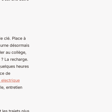
e clé. Place à
tourne désormais
ler au collège,
s ? La recharge.
quelques heures
nce de
 electrique
e, entretien
 les trajets plus