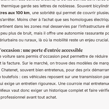
r thermique garde ses lettres de noblesse. Souvent bicylind
itres aux 100 km
, une sobriété qui permet de couvrir plusie
s’arrêter. Moins cher à l’achat que ses homologues électriq
ertinent dans les zones mal desservies par l’infrastructure é
un peu plus de bruit, mais il offre une autonomie rassurante p
iurbains ou ruraux, là où la mobilité reste un enjeu crucial
'occasion : une porte d'entrée accessible
ne voiture sans permis d'occasion peut permettre de réduire
nt la facture. Sur le marché, on trouve des modèles de ma
u Chatenet, souvent bien entretenus, pour des prix démarra
n toutefois : ces véhicules reposent sur une transmission par
ui exige un entretien rigoureux. Une courroie mal entretenue,
ieux vaut donc exiger un historique complet et faire vérifier
 professionnel avant tout achat.