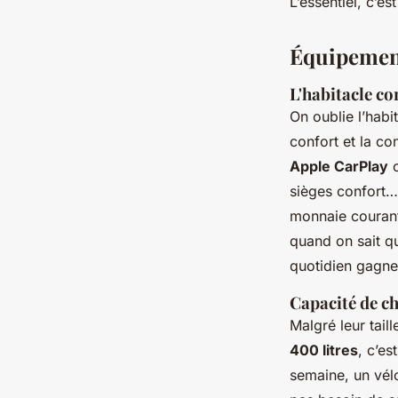
L’essentiel, c’e
Équipement
L'habitacle c
On oublie l’habi
confort et la co
Apple CarPlay
o
sièges confort…
monnaie courant
quand on sait qu
quotidien gagne 
Capacité de c
Malgré leur tail
400 litres
, c’es
semaine, un vél