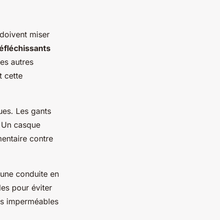
 doivent miser
éfléchissants
les autres
t cette
ues. Les gants
. Un casque
mentaire contre
une conduite en
les pour éviter
res imperméables