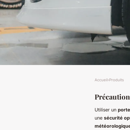
Accueil
›
Produits
PRODUITS
Utiliser un porte-vé
Précaution
Utiliser un
porte
précautions et conse
une
sécurité op
météorologiqu