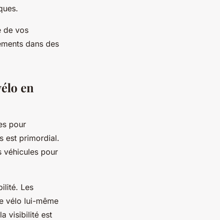
ques.
é de vos
cements dans des
vélo en
es pour
s est primordial.
es véhicules pour
ilité. Les
 le vélo lui-même
 visibilité est