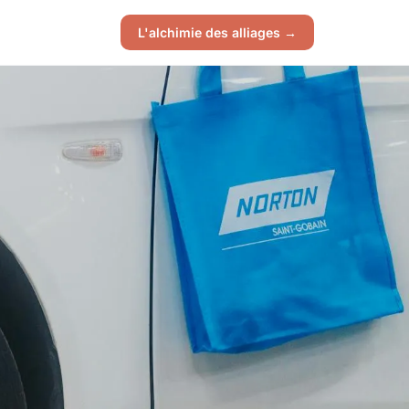
L'alchimie des alliages →