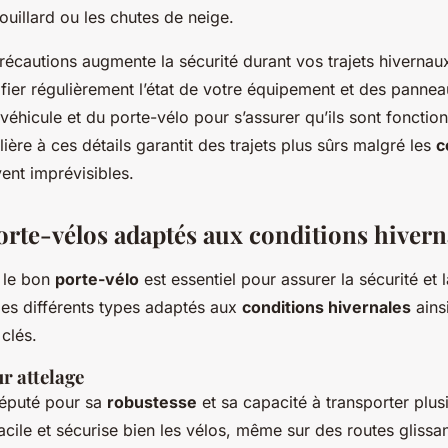
rouillard ou les chutes de neige.
écautions augmente la sécurité durant vos trajets hivernaux.
ifier régulièrement l’état de votre équipement et des panne
 véhicule et du porte-vélo pour s’assurer qu’ils sont fonctio
lière à ces détails garantit des trajets plus sûrs malgré les
c
ent imprévisibles.
orte-vélos adaptés aux conditions hivern
r le bon
porte-vélo
est essentiel pour assurer la sécurité et
 les différents types adaptés aux
conditions hivernales
ains
 clés.
r attelage
réputé pour sa
robustesse
et sa capacité à transporter plusi
acile et sécurise bien les vélos, même sur des routes glissan