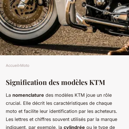
Accueil
›
Moto
MOTO
Signification des modèles KTM
Moto KTM : la signification de
chaque modèle
La
nomenclature
des modèles KTM joue un rôle
crucial. Elle décrit les caractéristiques de chaque
Ilyes
•
16 février 2025
•
7 min de lecture
moto et facilite leur identification par les acheteurs.
Les lettres et chiffres souvent utilisés par la marque
indiquent, par exemple, la
cylindrée
ou le type de